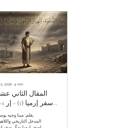
 5, 2026
∙
4
min
المقال الثاني عش
الدعوة النبوية، انهي
بقلم: مينا وجيه يو
الرموز، وبداية تفك
المدخل التاريخي واللاه
لسفر إرميا يمثّل سفر إر