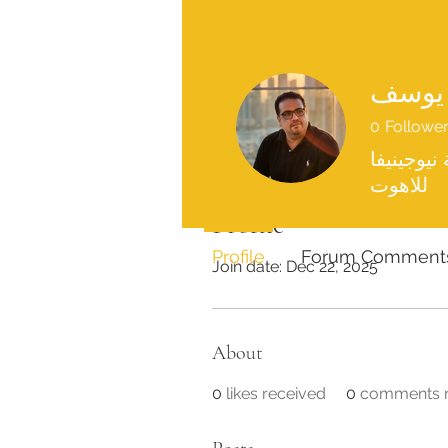
ه يوسف
0
Followe
 نيوجينيفا
للاهوت
Profile
Profile
Forum Comment
Join date: Dec 22, 2025
About
0
likes received
0
comments r