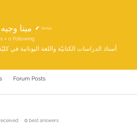
مينا وجي
Writer
rs
0
Following
أستاذ الدراسات الكتابيّة واللغة اليونانية في كليّة
s
Forum Posts
eceived
0
best answers