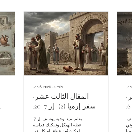
Jan 6, 2026
∙
4
min
Jan
ر-
المقال الثالث عشر-
سفر إرميا (1) - إر 1–6:
سفر إرميا (2)- إر 7–20:
ار
عظة الهيكل، سقوط
سف.
بقلم: مينا وجيه يوسف. إر 7:
يك
الضمانات، وانكشاف
وتي
عظة الهيكل وتفكيك قداسة
ميا
المكان تُعد عظة الهيكل في