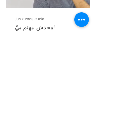
Jun 2, 2024
∙
2
min
محدش بيهتم بيّ!
أصعب ناس في التعامل هما
الناس اللي مش بيشوفوا ان
اللي بيعمله الناس لأجلهم
كافي! دايمًا يحس ان الكل
مقصر معاهم ومحدش بيهتم
بالقدر الكافي...
39
0
3
Load More