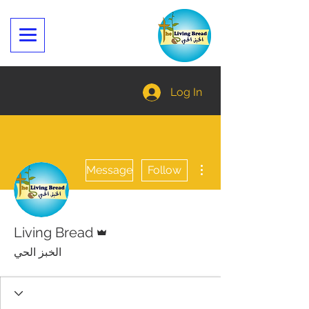
Log In
More actions
Message
Follow
Admin
Living Bread
الخبز الحي